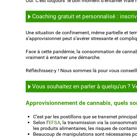
Oui. C’est toujours le bon moment d’entamer vraie r
Coaching gratuit et personnalisé : inscri
Une situation de confinement, même partielle et temp
s’approvisionner peut s’avérer stressante et compliq
Face à cette pandémie, la consommation de cannab
vraiment à entamer une démarche.
Réfléchissez-y ! Nous sommes là pour vous conseille
Vous souhaitez en parler à quelqu'un ? V
Approvisionnement de cannabis, quels so
C’est par les postillons que se transmet princip
Selon l'
EFSA
, la transmission via la consommati
les produits alimentaires, les risques de conta
Beaucoup de manipulations sont nécessaires pou