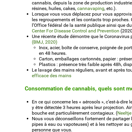
cannabis, depuis la zone de production industrie
résines, huiles, cakes,
cannavaping
, etc.).
Lorsque vous vous déplacez pour vous approvisi
les regroupements et les contacts trop proches
l’Office fédéral de la santé publique ainsi que d
Center For Disease Control and Prevention
(2020
Une récente étude démontre que le Coronavirus p
(BMJ, 2020)
Inox, acier, boîte de conserve, poignée de port
en 48 heures.
Carton, emballages cartonnés, papier : présen
Plastics : présence très faible après 48h, dis
Le lavage des mains réguliers, avant et après tou
efficace des mains
Consommation de cannabis, quels sont mes
En ce qui concerne les « aérosols », c’est-à-dire l
y être détectée 3 heures après leur projection. A
bouche est particulièrement contagieux. (
Neeltj
Nous vous déconseillons fortement de partager l
pipes à eau ou vapoteuses) et à les nettoyer au 
personne que vous.