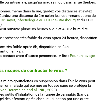
lle ou artisanale, jusqu’au magasin ou dans la rue (herbes,
onner, même dans la rue, gardez vos distances et évitez
. Gardez une distance de 2m selon les recommandations de
u
Dr Gayet, infectiologue au CHU de Strasbourg
et du CDC
)
eut survivre plusieurs heures à 21° et 40% d’humidité
e : présence très faible du virus après 24 heures, disparition
ce très faible après 8h, disparition en 24h
parition en 72h.
t contact avec d’autres personnes. A lire :
Pour un lavage
 risques de contracter le virus ?
es micro-gouttelettes en suspension dans l’air, le virus peut
insi, un malade qui éternue ou tousse sans se protéger la
e van Doremalen and al., NIH, 2020
).
es outils d’inhalation de la fumée de cannabis (bangs,
gel désinfectant après chaque utilisation par une autre