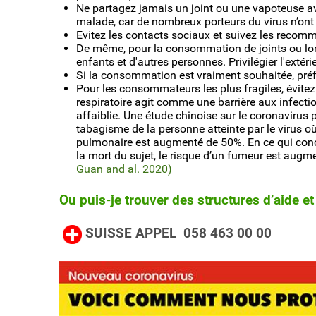
Ne partagez jamais un joint ou une vapoteuse a
malade, car de nombreux porteurs du virus n’on
Evitez les contacts sociaux et suivez les recomma
De même, pour la consommation de joints ou lo
enfants et d'autres personnes. Privilégier l'extéri
Si la consommation est vraiment souhaitée, pré
Pour les consommateurs les plus fragiles, évite
respiratoire agit comme une barrière aux infectio
affaiblie. Une étude chinoise sur le coronavirus
tabagisme de la personne atteinte par le virus o
pulmonaire est augmenté de 50%. En ce qui concer
la mort du sujet, le risque d’un fumeur est aug
Guan and al. 2020)
Ou puis-je trouver des structures d’aide e
SUISSE APPEL 058 463 00 00