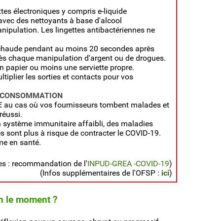
ttes électroniques y compris e-liquide
vec des nettoyants à base d'alcool
ipulation. Les lingettes antibactériennes ne
 chaude pendant au moins 20 secondes après
ès chaque manipulation d'argent ou de drogues.
en papier ou moins une serviette propre.
ltiplier les sorties et contacts pour vos
E CONSOMMATION
E
au cas où vos fournisseurs tombent malades et
éussi.
 système immunitaire affaibli, des maladies
s sont plus à risque de contracter le COVID-19.
me en santé.
es : recommandation de l'
INPUD-GREA -COVID-19
)
(Infos supplémentaires de l'OFSP :
ici
)
en le moment ?