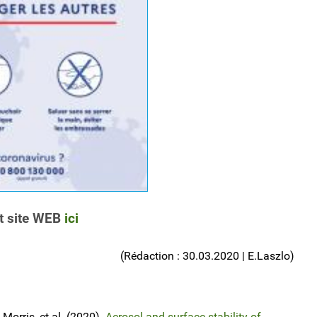
 site WEB
ici
(Rédaction : 30.03.2020 | E.Laszlo)
orris, et al. (2020).
Aerosol and surface stability of