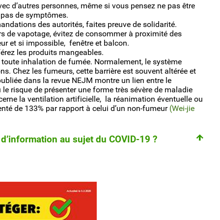
vec d’autres personnes, même si vous pensez ne pas être
t pas de symptômes.
ndations des autorités, faites preuve de solidarité.
rs de vapotage, évitez de consommer à proximité des
eur et si impossible, fenêtre et balcon.
férez les produits mangeables.
z toute inhalation de fumée. Normalement, le système
ns. Chez les fumeurs, cette barrière est souvent altérée et
 publiée dans la revue NEJM montre un lien entre le
ù le risque de présenter une forme très sévère de maladie
ne la ventilation artificielle, la réanimation éventuelle ou
menté de 133% par rapport à celui d’un non-fumeur
(Wei-jie
t d’information au sujet du COVID-19 ?