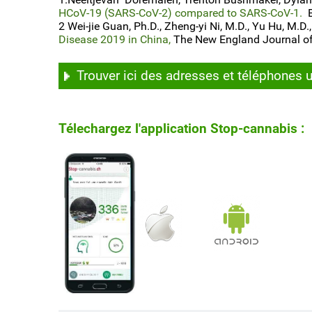
HCoV-19 (SARS-CoV-2) compared to SARS-CoV-1.
2 Wei-jie Guan, Ph.D., Zheng-yi Ni, M.D., Yu Hu, M.D.,
Disease 2019 in China,
The New England Journal o
Trouver ici des adresses et téléphones ut
Télechargez l'application Stop-cannabis :