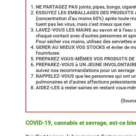
NE PARTAGEZ PAS
joints, pipes, bongs, cigare
ESSUYEZ LES EMBALLAGES DES PRODUITS
a
(concentration d'au moins 60%) après toute man
tuent pas les virus, mais c'est mieux que rien
LAVEZ-VOUS LES MAINS
au savon et à l'eau
chaque contact avec d'autres personnes et apr
Pour sécher vos mains, utilisez des serviettes 
GERER AU MIEUX VOS STOCKS
et éviter de mu
fournitures
PREPAREZ VOUS-MÊMES VOS PRODUITS D
PREPAREZ-VOUS à UN JEUNE INVOLONTAIR
suivez nos recommandations pour un sevrage r
RAPPELEZ-VOUS
que les personnes qui ont un
pulmonaires et d'autres affections préexistante
AIDEZ-LES
à rester saines en restant vous-mê
(Sourc
COVID-19, cannabis et sevrage, est-ce bi