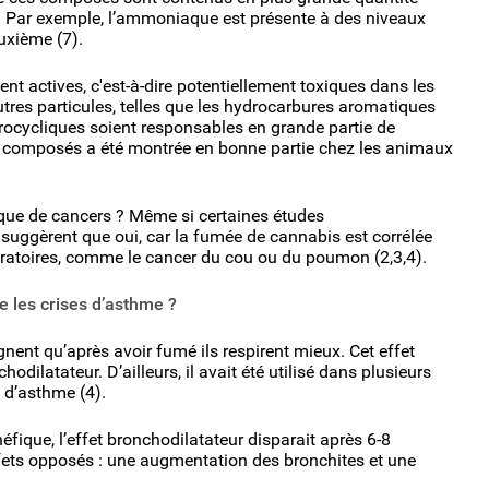
. Par exemple, l’ammoniaque est présente à des niveaux
euxième (7).
t actives, c'est-à-dire potentiellement toxiques dans les
res particules, telles que les hydrocarbures aromatiques
rocycliques soient responsables en grande partie de
es composés a été montrée en bonne partie chez les animaux
que de cancers ? Même si certaines études
suggèrent que oui, car la fumée de cannabis est corrélée
piratoires, comme le cancer du cou ou du poumon (2,3,4).
 les crises d’asthme ?
gnent qu’après avoir fumé ils respirent mieux. Cet effet
dilatateur. D’ailleurs, il avait été utilisé dans plusieurs
s d’asthme (4).
éfique, l’effet bronchodilatateur disparait après 6-8
effets opposés : une augmentation des bronchites et une