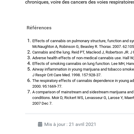
chroniques, voire des cancers des voies respiratoir
Références
Effects of cannabis on pulmonary structure, function and sy
McNaughton A, Robinson G, Beasley R. Thorax. 2007. 62:105
Cannabis and the lung. Reid PT, Macleod J, Robertson JR. J 
Adverse health effects of non-medical cannabis use. Hall W
Effects of smoking cannabis on lung function. Lee MH, Hanc
Airway inflammation in young marijuana and tobacco smoke
J Respir Crit Care Med. 1998. 157:928-37.
The respiratory effects of cannabis dependence in young adu
2000. 95:1669-77.
A comparison of mainstream and sidestream marijuana and
conditions. Moir D, Rickert WS, Levasseur G, Larose Y, Maer
2007 Dec 7.
Mis à jour : 21 avril 2021