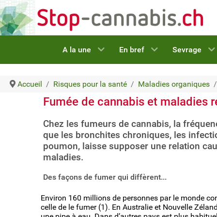
A la une
En bref
Sevrage
Accueil
Risques pour la santé
Maladies organiques
Fumée de cannabis et maladies re
Chez les fumeurs de cannabis, la fréquence
que les bronchites chroniques, les infec
poumon, laisse supposer une relation cau
maladies.
Des façons de fumer qui diffèrent...
Environ 160 millions de personnes par le monde co
celle de le fumer (1). En Australie et Nouvelle Zéla
une pipe à eau. Dans d’autres pays est plus habitue