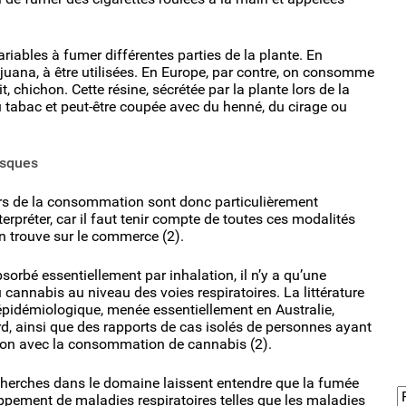
variables à fumer différentes parties de la plante. En
ijuana, à être utilisées. En Europe, par contre, on consomme
, chichon. Cette résine, sécrétée par la plante lors de la
u tabac et peut-être coupée avec du henné, du cirage ou
isques
ers de la consommation sont donc particulièrement
rpréter, car il faut tenir compte de toutes ces modalités
n trouve sur le commerce (2).
orbé essentiellement par inhalation, il n’y a qu’une
cannabis au niveau des voies respiratoires. La littérature
épidémiologique, menée essentiellement en Australie,
d, ainsi que des rapports de cas isolés de personnes ayant
son avec la consommation de cannabis (2).
echerches dans le domaine laissent entendre que la fumée
ppement de maladies respiratoires telles que les maladies