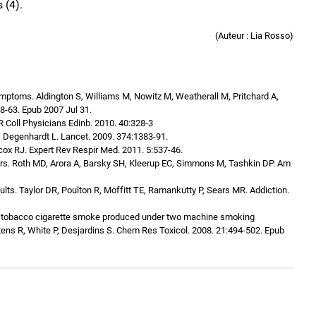
es (4).
(Auteur : Lia Rosso)
mptoms. Aldington S, Williams M, Nowitz M, Weatherall M, Pritchard A,
8-63. Epub 2007 Jul 31.
R Coll Physicians Edinb. 2010. 40:328-3
, Degenhardt L. Lancet. 2009. 374:1383-91.
ox RJ. Expert Rev Respir Med. 2011. 5:537-46.
rs. Roth MD, Arora A, Barsky SH, Kleerup EC, Simmons M, Tashkin DP. Am
lts. Taylor DR, Poulton R, Moffitt TE, Ramankutty P, Sears MR. Addiction.
 tobacco cigarette smoke produced under two machine smoking
tens R, White P, Desjardins S. Chem Res Toxicol. 2008. 21:494-502. Epub