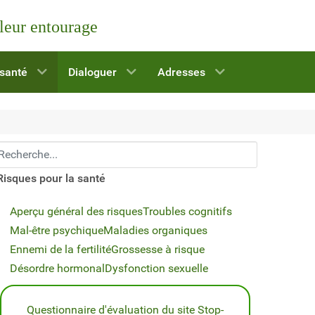
 leur entourage
 santé
Dialoguer
Adresses
echerchez...
Risques pour la santé
Aperçu général des risques
Troubles cognitifs
Mal-être psychique
Maladies organiques
Ennemi de la fertilité
Grossesse à risque
Désordre hormonal
Dysfonction sexuelle
Questionnaire d'évaluation du site Stop-