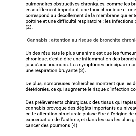
pulmonaires obstructives chroniques, comme les br
essoufflement important, une toux chronique et une
correspond au décollement de la membrane qui ento
poitrine et une difficulté respiratoire ; les infecti
(2).
Cannabis : attention au risque de bronchite chron
Un des résultats le plus unanime est que les fumeur
chronique, c'est-à-dire une inflammation des bronche
jusqu’aux poumons. Les symptômes principaux sont
une respiration bruyante (3).
De plus, nombreuses recherches montrent que les d
détériorées, ce qui augmente le risque d’infection c
Des prélèvements chirurgicaux des tissus qui tapis
cannabis provoque des dégâts importants au niveau 
cette altération structurale puisse être à l’origine d
exacerbation de l’asthme, et dans les cas les plus 
cancer des poumons (4).