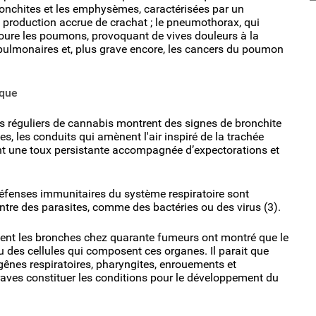
onchites et les emphysèmes, caractérisées par un
 production accrue de crachat ; le pneumothorax, qui
ure les poumons, provoquant de vives douleurs à la
ons pulmonaires et, plus grave encore, les cancers du poumon
ique
s réguliers de cannabis montrent des signes de bronchite
s, les conduits qui amènent l'air inspiré de la trachée
 une toux persistante accompagnée d’expectorations et
éfenses immunitaires du système respiratoire sont
ontre des parasites, comme des bactéries ou des virus (3).
sent les bronches chez quarante fumeurs ont montré que le
des cellules qui composent ces organes. Il parait que
e gênes respiratoires, pharyngites, enrouements et
graves constituer les conditions pour le développement du