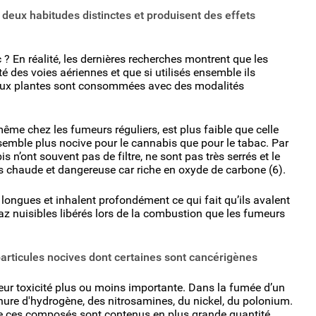
deux habitudes distinctes et produisent des effets
 ? En réalité, les dernières recherches montrent que les
é des voies aériennes et que si utilisés ensemble ils
 deux plantes sont consommées avec des modalités
même chez les fumeurs réguliers, est plus faible que celle
 semble plus nocive pour le cannabis que pour le tabac. Par
s n’ont souvent pas de filtre, ne sont pas très serrés et le
rès chaude et dangereuse car riche en oxyde de carbone (6).
longues et inhalent profondément ce qui fait qu’ils avalent
az nuisibles libérés lors de la combustion que les fumeurs
articules nocives dont certaines sont cancérigènes
eur toxicité plus ou moins importante. Dans la fumée d’un
nure d'hydrogène, des nitrosamines, du nickel, du polonium.
e ces composés sont contenus en plus grande quantité