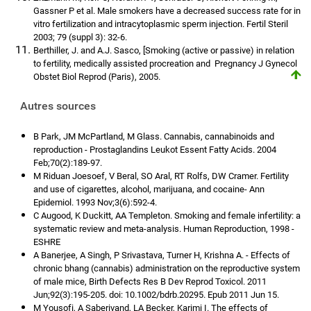
Gassner P et al. Male smokers have a decreased success rate for in
vitro fertilization and intracytoplasmic sperm injection. Fertil Steril
2003; 79 (suppl 3): 32-6.
Berthiller, J. and A.J. Sasco, [Smoking (active or passive) in relation
to fertility, medically assisted procreation and Pregnancy J Gynecol
Obstet Biol Reprod (Paris), 2005.
Autres sources
B Park, JM McPartland, M Glass. Cannabis, cannabinoids and
reproduction - Prostaglandins Leukot Essent Fatty Acids. 2004
Feb;70(2):189-97.
M Riduan Joesoef, V Beral, SO Aral, RT Rolfs, DW Cramer. Fertility
and use of cigarettes, alcohol, marijuana, and cocaine- Ann
Epidemiol. 1993 Nov;3(6):592-4.
C Augood, K Duckitt, AA Templeton. Smoking and female infertility: a
systematic review and meta-analysis. Human Reproduction, 1998 -
ESHRE
A Banerjee, A Singh, P Srivastava, Turner H, Krishna A. - Effects of
chronic bhang (cannabis) administration on the reproductive system
of male mice, Birth Defects Res B Dev Reprod Toxicol. 2011
Jun;92(3):195-205. doi: 10.1002/bdrb.20295. Epub 2011 Jun 15.
M Yousofi, A Saberivand, LA Becker, Karimi I. The effects of