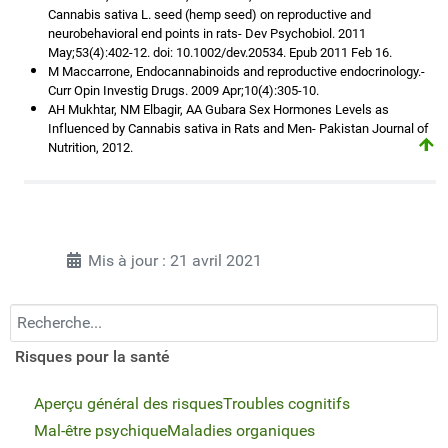
Cannabis sativa L. seed (hemp seed) on reproductive and
neurobehavioral end points in rats- Dev Psychobiol. 2011
May;53(4):402-12. doi: 10.1002/dev.20534. Epub 2011 Feb 16.
M Maccarrone, Endocannabinoids and reproductive endocrinology.-
Curr Opin Investig Drugs. 2009 Apr;10(4):305-10.
AH Mukhtar, NM Elbagir, AA Gubara Sex Hormones Levels as
Influenced by Cannabis sativa in Rats and Men- Pakistan Journal of
Nutrition, 2012.
Mis à jour : 21 avril 2021
Recherchez...
Risques pour la santé
Aperçu général des risques
Troubles cognitifs
Mal-être psychique
Maladies organiques