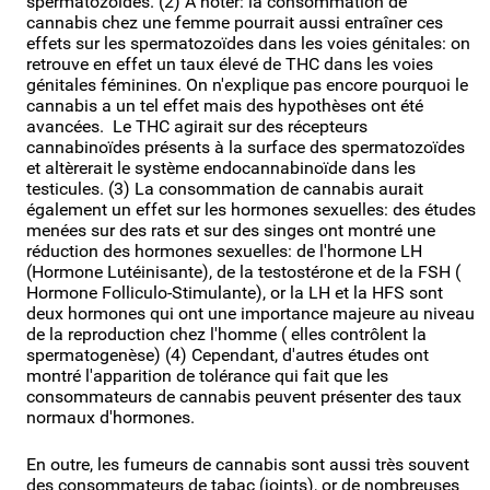
spermatozoïdes. (2) A noter: la consommation de
cannabis chez une femme pourrait aussi entraîner ces
effets sur les spermatozoïdes dans les voies génitales: on
retrouve en effet un taux élevé de THC dans les voies
génitales féminines. On n'explique pas encore pourquoi le
cannabis a un tel effet mais des hypothèses ont été
avancées. Le THC agirait sur des récepteurs
cannabinoïdes présents à la surface des spermatozoïdes
et altèrerait le système endocannabinoïde dans les
testicules. (3) La consommation de cannabis aurait
également un effet sur les hormones sexuelles: des études
menées sur des rats et sur des singes ont montré une
réduction des hormones sexuelles: de l'hormone LH
(Hormone Lutéinisante), de la testostérone et de la FSH (
Hormone Folliculo-Stimulante), or la LH et la HFS sont
deux hormones qui ont une importance majeure au niveau
de la reproduction chez l'homme ( elles contrôlent la
spermatogenèse) (4) Cependant, d'autres études ont
montré l'apparition de tolérance qui fait que les
consommateurs de cannabis peuvent présenter des taux
normaux d'hormones.
En outre, les fumeurs de cannabis sont aussi très souvent
des consommateurs de tabac (joints), or de nombreuses