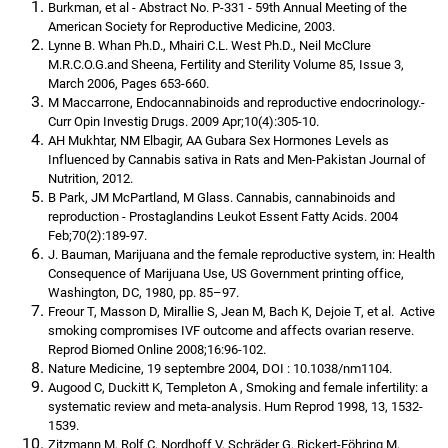
Burkman, et al - Abstract No. P-331 - 59th Annual Meeting of the
American Society for Reproductive Medicine, 2003.
Lynne B. Whan Ph.D., Mhairi C.L. West Ph.D., Neil McClure
M.R.C.O.G.and Sheena, Fertility and Sterility Volume 85, Issue 3,
March 2006, Pages 653-660.
M Maccarrone, Endocannabinoids and reproductive endocrinology.-
Curr Opin Investig Drugs. 2009 Apr;10(4):305-10.
AH Mukhtar, NM Elbagir, AA Gubara Sex Hormones Levels as
Influenced by Cannabis sativa in Rats and Men-Pakistan Journal of
Nutrition, 2012.
B Park, JM McPartland, M Glass. Cannabis, cannabinoids and
reproduction - Prostaglandins Leukot Essent Fatty Acids. 2004
Feb;70(2):189-97.
J. Bauman, Marijuana and the female reproductive system, in: Health
Consequence of Marijuana Use, US Government printing office,
Washington, DC, 1980, pp. 85–97.
Freour T, Masson D, Mirallie S, Jean M, Bach K, Dejoie T, et al. Active
smoking compromises IVF outcome and affects ovarian reserve.
Reprod Biomed Online 2008;16:96-102.
Nature Medicine, 19 septembre 2004, DOI : 10.1038/nm1104.
Augood C, Duckitt K, Templeton A , Smoking and female infertility: a
systematic review and meta-analysis. Hum Reprod 1998, 13, 1532-
1539.
Zitzmann M, Rolf C, Nordhoff V, Schräder G, Rickert-Föhring M,