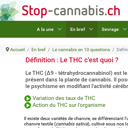
A la une
En bref
Sevrage
Accueil
En bref
Le cannabis en 10 questions
Défin
Définition : Le THC c'est quoi ?
Le THC (Δ9 - tétrahydrocannabinol) est le
présent dans la plante de cannabis. Il po
le psychisme en modifiant l'activité cérébr
Variation des taux de THC
Action du THC sur l'organisme
Il existe deux variétés de chanvre, se différenciant l
chanvre textile (
cannabis sativa
), cultivé sous nos 