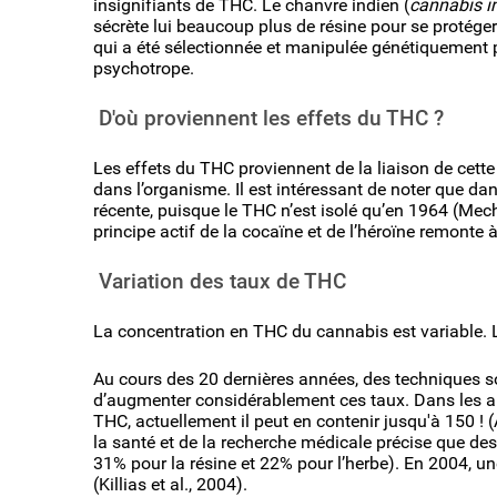
insignifiants de THC. Le chanvre indien (
cannabis i
sécrète lui beaucoup plus de résine pour se protéger 
qui a été sélectionnée et manipulée génétiquement 
psychotrope.
D'où proviennent les effets du THC ?
Les effets du THC proviennent de la liaison de cet
dans l’organisme. Il est intéressant de noter que da
récente, puisque le THC n’est isolé qu’en 1964 (Mec
principe actif de la cocaïne et de l’héroïne remonte 
Variation des taux de THC
La concentration en THC du cannabis est variable. L
Au cours des 20 dernières années, des techniques s
d’augmenter considérablement ces taux. Dans les a
THC, actuellement il peut en contenir jusqu'à 150 ! (
la santé et de la recherche médicale précise que des
31% pour la résine et 22% pour l’herbe). En 2004, u
(Killias et al., 2004).