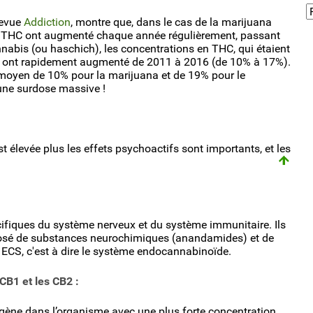
revue
Addiction
, montre que, dans le cas de la marijuana
de THC ont augmenté chaque année régulièrement, passant
nabis (ou haschich), les concentrations en THC, qui étaient
, ont rapidement augmenté de 2011 à 2016 (de 10% à 17%).
 moyen de 10% pour la marijuana et de 19% pour le
 une surdose massive !
 élevée plus les effets psychoactifs sont importants, et les
cifiques du système nerveux et du système immunitaire. Ils
sé de substances neurochimiques (anandamides) et de
ECS, c'est à dire le système endocannabinoïde.
CB1 et les CB2 :
gène dans l’organisme avec une plus forte concentration