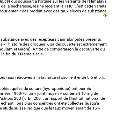
ndica
) qui poussait à l'orgine sur les versants de l'Himalaya
de la sécheresse, résine recelant le THC. C'est cette variété
pour obtenir des produit avec des taux élevés de substance
te substance avec des récepteurs cannabinoïdes présents
ns « l’histoire des drogues », sa découverte est extrêmement
houlam et Gaoni). A titre de comparaison la découverte du
à la fin du XIXème siècle.
es taux retrouvés à l’
état naturel
oscillent entre 0.5 et 5%.
ophistiquées de culture (hydroponique) ont permis
nnées 1960-70, un « joint moyen » contenait 10 mg de
Ashton, 2001). En 2001, un apport de l’Institut national de
 échantillons plus concentrés ont été collectés (jusqu’à
ne étude suisse indique que le taux moyen serait de 15%