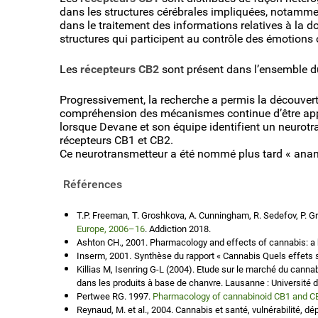
dans les structures cérébrales impliquées, notamme
dans le traitement des informations relatives à la d
structures qui participent au contrôle des émotions
Les
récepteurs CB2
sont présent dans l’ensemble d
Progressivement, la recherche a permis la découve
compréhension des mécanismes continue d’être appr
lorsque Devane et son équipe identifient un neurotr
récepteurs CB1 et CB2.
Ce neurotransmetteur a été nommé plus tard « anand
Références
T.P. Freeman, T. Groshkova, A. Cunningham, R. Sedefov, P. Gri
Europe, 2006–16
. Addiction 2018.
Ashton CH., 2001. Pharmacology and effects of cannabis: a br
Inserm, 2001
.
Synthèse du rapport « Cannabis Quels effets s
Killias M, Isenring G-L (2004). Etude sur le marché du canna
dans les produits à base de chanvre. Lausanne : Université de
Pertwee RG. 1997.
Pharmacology of cannabinoid CB1 and CB
Reynaud, M. et al., 2004. Cannabis et santé, vulnérabilité, 