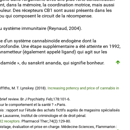
nt, dans la mémoire, la coordination motrice, mais aussi
ouleur. Des récepteurs CB1 sont aussi présents dans les
 ou qui composent le circuit de la récompense.
u système immunitaire (Reynaud, 2004).
rte d’un système cannabinoïde endogène dont la
ofondie. Une étape supplémentaire a été atteinte en 1992,
ansmetteur (également appelé ligand) qui agit sur les
amide », du sanskrit ananda, qui signifie bonheur.
ffiths, M. T. Lynskey. (2018).
Increasing potency and price of cannabis in
ief review. Br J Psychiatry. Feb;178:101-6.
ur le comportement et la santé ?
»
.Paris.
bis : rapport sur l’étude des achats fictifs auprès de magasins spécialisés
 Lausanne, Institut de criminologie et de droit pénal.
2 receptors.
Pharmacol Ther.;74(2):129-80.
dépistage, évaluation et prise en charge. Médecine-Sciences, Flammarion :