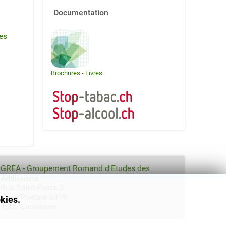
Documentation
es
Brochures
-
Livres
.
GREA - Groupement Romand d'Etudes des
Addictions
Rue Saint-Pierre 3
Case Postale 6319
okies.
1002 Lausanne